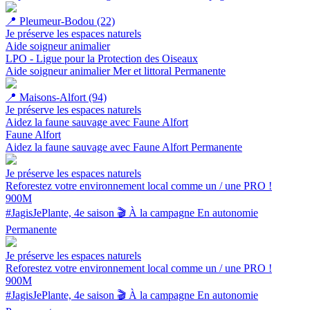
📍
Pleumeur-Bodou (22)
Je préserve les espaces naturels
Aide soigneur animalier
LPO - Ligue pour la Protection des Oiseaux
Aide soigneur animalier
Mer et littoral
Permanente
📍
Maisons-Alfort (94)
Je préserve les espaces naturels
Aidez la faune sauvage avec Faune Alfort
Faune Alfort
Aidez la faune sauvage avec Faune Alfort
Permanente
Je préserve les espaces naturels
Reforestez votre environnement local comme un / une PRO !
900M
#JagisJePlante, 4e saison 🎬
À la campagne
En autonomie
Permanente
Je préserve les espaces naturels
Reforestez votre environnement local comme un / une PRO !
900M
#JagisJePlante, 4e saison 🎬
À la campagne
En autonomie