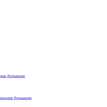
omie
Permanente
utonomie
Permanente