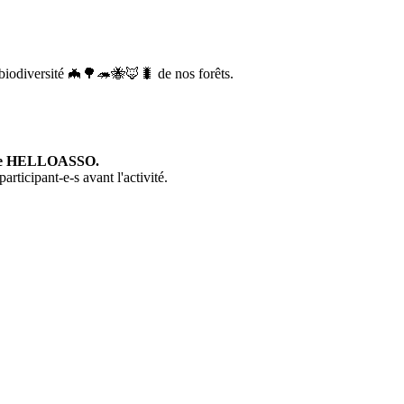
la biodiversité 🦇🌳🦔🐝🦊🐛 de nos forêts.
e site HELLOASSO.
rticipant-e-s avant l'activité.