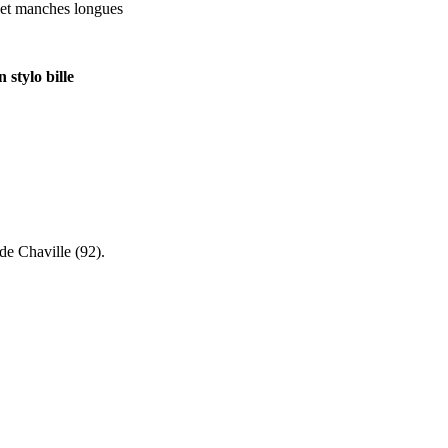
s et manches longues
 stylo bille
e de
Chaville (92)
.