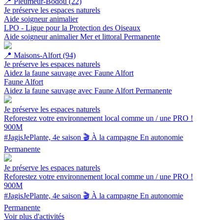
📍
Pleumeur-Bodou (22)
Je préserve les espaces naturels
Aide soigneur animalier
LPO - Ligue pour la Protection des Oiseaux
Aide soigneur animalier
Mer et littoral
Permanente
📍
Maisons-Alfort (94)
Je préserve les espaces naturels
Aidez la faune sauvage avec Faune Alfort
Faune Alfort
Aidez la faune sauvage avec Faune Alfort
Permanente
Je préserve les espaces naturels
Reforestez votre environnement local comme un / une PRO !
900M
#JagisJePlante, 4e saison 🎬
À la campagne
En autonomie
Permanente
Je préserve les espaces naturels
Reforestez votre environnement local comme un / une PRO !
900M
#JagisJePlante, 4e saison 🎬
À la campagne
En autonomie
Permanente
Voir plus d'activités