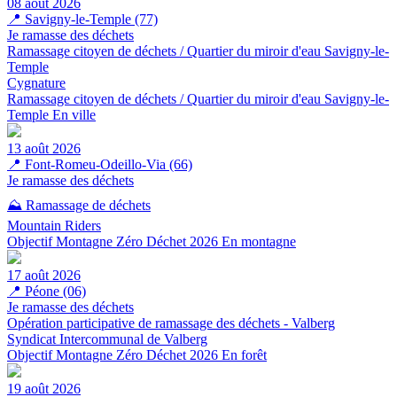
08 août 2026
📍
Savigny-le-Temple (77)
Je ramasse des déchets
Ramassage citoyen de déchets / Quartier du miroir d'eau Savigny-le-
Temple
Cygnature
Ramassage citoyen de déchets / Quartier du miroir d'eau Savigny-le-
Temple
En ville
13 août 2026
📍
Font-Romeu-Odeillo-Via (66)
Je ramasse des déchets
⛰️ Ramassage de déchets
Mountain Riders
Objectif Montagne Zéro Déchet 2026
En montagne
17 août 2026
📍
Péone (06)
Je ramasse des déchets
Opération participative de ramassage des déchets - Valberg
Syndicat Intercommunal de Valberg
Objectif Montagne Zéro Déchet 2026
En forêt
19 août 2026