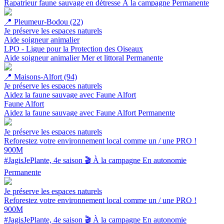
Rapatrieur faune sauvage en détresse
À la campagne
Permanente
📍
Pleumeur-Bodou (22)
Je préserve les espaces naturels
Aide soigneur animalier
LPO - Ligue pour la Protection des Oiseaux
Aide soigneur animalier
Mer et littoral
Permanente
📍
Maisons-Alfort (94)
Je préserve les espaces naturels
Aidez la faune sauvage avec Faune Alfort
Faune Alfort
Aidez la faune sauvage avec Faune Alfort
Permanente
Je préserve les espaces naturels
Reforestez votre environnement local comme un / une PRO !
900M
#JagisJePlante, 4e saison 🎬
À la campagne
En autonomie
Permanente
Je préserve les espaces naturels
Reforestez votre environnement local comme un / une PRO !
900M
#JagisJePlante, 4e saison 🎬
À la campagne
En autonomie