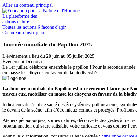
Aller au contenu principal
La plateforme des
actions nature
Toutes les actions
6 façons d'agir
Connexion
Inscription
Journée mondiale du Papillon 2025
L'évènement a lieu
du 28 juin au 05 juillet 2025
Évènement
Découvrir
Le 1er juillet, célébrons ensemble le papillon ! Pour la seconde année
en masse les citoyens en faveur de la biodiversité.
La Journée mondiale du Papillon est un événement lancé par Noé en
travers eux, mobiliser en masse les citoyens en faveur de la biodiv
Indicateurs de l’état de santé des écosystèmes, pollinisateurs, symboles
le devant de la scène, afin d’être mieux connus et protégés. Profitons d
Ateliers pédagogiques, sorties natures, découverte des gestes à mettr
programmation qui saura satisfaire votre curiosité et vous donner l’env
Pour plus d’information, consultez la page dédiée :
https://noe.org/ce