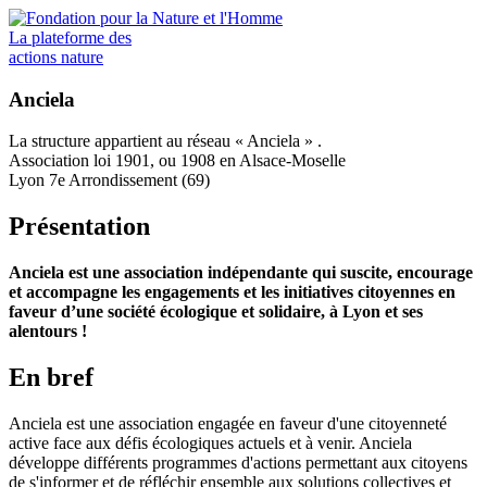
Aller
au
La plateforme des
contenu
actions nature
principal
Anciela
La structure appartient au réseau
« Anciela »
.
Type
Association loi 1901, ou 1908 en Alsace-Moselle
Lyon 7e Arrondissement (69)
Présentation
Brève
Anciela est une association indépendante qui suscite, encourage
présentation
et accompagne les engagements et les initiatives citoyennes en
de
faveur d’une société écologique et solidaire, à Lyon et ses
la
alentours !
structure
En bref
Objectifs
Anciela est une association engagée en faveur d'une citoyenneté
de
active face aux défis écologiques actuels et à venir. Anciela
la
développe différents programmes d'actions permettant aux citoyens
structure
de s'informer et de réfléchir ensemble aux solutions collectives et