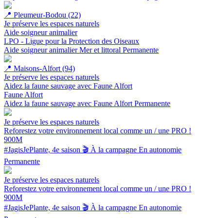
📍
Pleumeur-Bodou (22)
Je préserve les espaces naturels
Aide soigneur animalier
LPO - Ligue pour la Protection des Oiseaux
Aide soigneur animalier
Mer et littoral
Permanente
📍
Maisons-Alfort (94)
Je préserve les espaces naturels
Aidez la faune sauvage avec Faune Alfort
Faune Alfort
Aidez la faune sauvage avec Faune Alfort
Permanente
Je préserve les espaces naturels
Reforestez votre environnement local comme un / une PRO !
900M
#JagisJePlante, 4e saison 🎬
À la campagne
En autonomie
Permanente
Je préserve les espaces naturels
Reforestez votre environnement local comme un / une PRO !
900M
#JagisJePlante, 4e saison 🎬
À la campagne
En autonomie