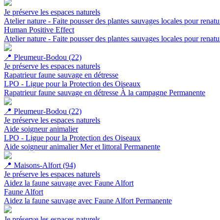
Je préserve les espaces naturels
Atelier nature - Faite pousser des plantes sauvages locales pour renatu
Human Positive Effect
Atelier nature - Faite pousser des plantes sauvages locales pour renatu
📍
Pleumeur-Bodou (22)
Je préserve les espaces naturels
Rapatrieur faune sauvage en détresse
LPO - Ligue pour la Protection des Oiseaux
Rapatrieur faune sauvage en détresse
À la campagne
Permanente
📍
Pleumeur-Bodou (22)
Je préserve les espaces naturels
Aide soigneur animalier
LPO - Ligue pour la Protection des Oiseaux
Aide soigneur animalier
Mer et littoral
Permanente
📍
Maisons-Alfort (94)
Je préserve les espaces naturels
Aidez la faune sauvage avec Faune Alfort
Faune Alfort
Aidez la faune sauvage avec Faune Alfort
Permanente
Je préserve les espaces naturels