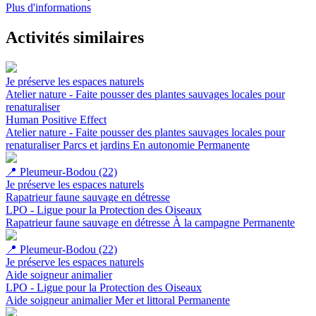
Plus d'informations
Activités similaires
Je préserve les espaces naturels
Atelier nature - Faite pousser des plantes sauvages locales pour
renaturaliser
Human Positive Effect
Atelier nature - Faite pousser des plantes sauvages locales pour
renaturaliser
Parcs et jardins
En autonomie
Permanente
📍
Pleumeur-Bodou (22)
Je préserve les espaces naturels
Rapatrieur faune sauvage en détresse
LPO - Ligue pour la Protection des Oiseaux
Rapatrieur faune sauvage en détresse
À la campagne
Permanente
📍
Pleumeur-Bodou (22)
Je préserve les espaces naturels
Aide soigneur animalier
LPO - Ligue pour la Protection des Oiseaux
Aide soigneur animalier
Mer et littoral
Permanente