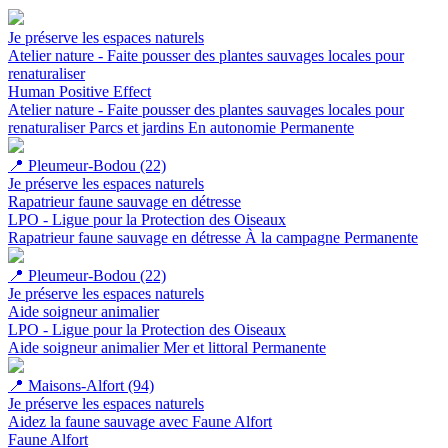
Je préserve les espaces naturels
Atelier nature - Faite pousser des plantes sauvages locales pour
renaturaliser
Human Positive Effect
Atelier nature - Faite pousser des plantes sauvages locales pour
renaturaliser
Parcs et jardins
En autonomie
Permanente
📍
Pleumeur-Bodou (22)
Je préserve les espaces naturels
Rapatrieur faune sauvage en détresse
LPO - Ligue pour la Protection des Oiseaux
Rapatrieur faune sauvage en détresse
À la campagne
Permanente
📍
Pleumeur-Bodou (22)
Je préserve les espaces naturels
Aide soigneur animalier
LPO - Ligue pour la Protection des Oiseaux
Aide soigneur animalier
Mer et littoral
Permanente
📍
Maisons-Alfort (94)
Je préserve les espaces naturels
Aidez la faune sauvage avec Faune Alfort
Faune Alfort