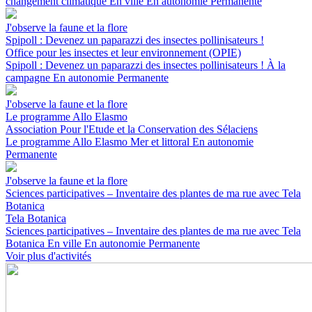
changement climatique
En ville
En autonomie
Permanente
J'observe la faune et la flore
Spipoll : Devenez un paparazzi des insectes pollinisateurs !
Office pour les insectes et leur environnement (OPIE)
Spipoll : Devenez un paparazzi des insectes pollinisateurs !
À la
campagne
En autonomie
Permanente
J'observe la faune et la flore
Le programme Allo Elasmo
Association Pour l'Etude et la Conservation des Sélaciens
Le programme Allo Elasmo
Mer et littoral
En autonomie
Permanente
J'observe la faune et la flore
Sciences participatives – Inventaire des plantes de ma rue avec Tela
Botanica
Tela Botanica
Sciences participatives – Inventaire des plantes de ma rue avec Tela
Botanica
En ville
En autonomie
Permanente
Voir plus d'activités