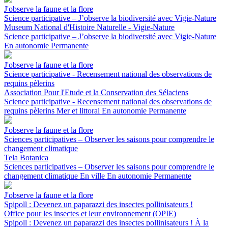
J'observe la faune et la flore
Science participative – J’observe la biodiversité avec Vigie-Nature
Museum National d'Histoire Naturelle - Vigie-Nature
Science participative – J’observe la biodiversité avec Vigie-Nature
En autonomie
Permanente
J'observe la faune et la flore
Science participative - Recensement national des observations de
requins pèlerins
Association Pour l'Etude et la Conservation des Sélaciens
Science participative - Recensement national des observations de
requins pèlerins
Mer et littoral
En autonomie
Permanente
J'observe la faune et la flore
Sciences participatives – Observer les saisons pour comprendre le
changement climatique
Tela Botanica
Sciences participatives – Observer les saisons pour comprendre le
changement climatique
En ville
En autonomie
Permanente
J'observe la faune et la flore
Spipoll : Devenez un paparazzi des insectes pollinisateurs !
Office pour les insectes et leur environnement (OPIE)
Spipoll : Devenez un paparazzi des insectes pollinisateurs !
À la