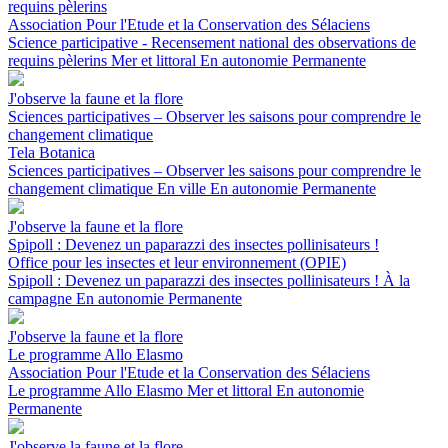
requins pèlerins
Association Pour l'Etude et la Conservation des Sélaciens
Science participative - Recensement national des observations de
requins pèlerins
Mer et littoral
En autonomie
Permanente
J'observe la faune et la flore
Sciences participatives – Observer les saisons pour comprendre le
changement climatique
Tela Botanica
Sciences participatives – Observer les saisons pour comprendre le
changement climatique
En ville
En autonomie
Permanente
J'observe la faune et la flore
Spipoll : Devenez un paparazzi des insectes pollinisateurs !
Office pour les insectes et leur environnement (OPIE)
Spipoll : Devenez un paparazzi des insectes pollinisateurs !
À la
campagne
En autonomie
Permanente
J'observe la faune et la flore
Le programme Allo Elasmo
Association Pour l'Etude et la Conservation des Sélaciens
Le programme Allo Elasmo
Mer et littoral
En autonomie
Permanente
J'observe la faune et la flore