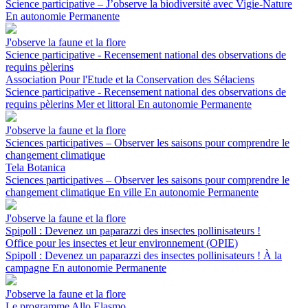
Science participative – J’observe la biodiversité avec Vigie-Nature
En autonomie
Permanente
J'observe la faune et la flore
Science participative - Recensement national des observations de
requins pèlerins
Association Pour l'Etude et la Conservation des Sélaciens
Science participative - Recensement national des observations de
requins pèlerins
Mer et littoral
En autonomie
Permanente
J'observe la faune et la flore
Sciences participatives – Observer les saisons pour comprendre le
changement climatique
Tela Botanica
Sciences participatives – Observer les saisons pour comprendre le
changement climatique
En ville
En autonomie
Permanente
J'observe la faune et la flore
Spipoll : Devenez un paparazzi des insectes pollinisateurs !
Office pour les insectes et leur environnement (OPIE)
Spipoll : Devenez un paparazzi des insectes pollinisateurs !
À la
campagne
En autonomie
Permanente
J'observe la faune et la flore
Le programme Allo Elasmo