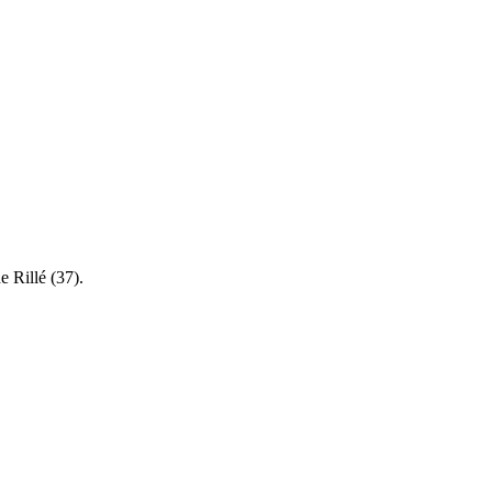
 de
Rillé (37)
.