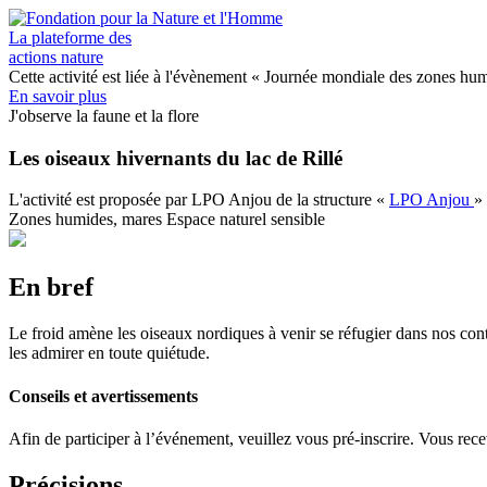
Aller
au
La plateforme des
contenu
actions nature
principal
Cette activité est liée à l'évènement
« Journée mondiale des zones hu
En savoir plus
J'observe la faune et la flore
Les oiseaux hivernants du lac de Rillé
L'activité est proposée par
LPO Anjou
de la structure
«
LPO Anjou
»
Zones humides, mares
Espace naturel sensible
En bref
Le froid amène les oiseaux nordiques à venir se réfugier dans nos cont
les admirer en toute quiétude.
Conseils et avertissements
Afin de participer à l’événement, veuillez vous pré-inscrire. Vous recev
Précisions