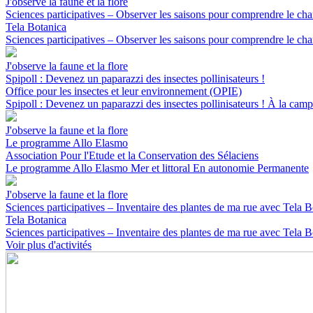
J'observe la faune et la flore
Sciences participatives – Observer les saisons pour comprendre le ch
Tela Botanica
Sciences participatives – Observer les saisons pour comprendre le ch
J'observe la faune et la flore
Spipoll : Devenez un paparazzi des insectes pollinisateurs !
Office pour les insectes et leur environnement (OPIE)
Spipoll : Devenez un paparazzi des insectes pollinisateurs !
À la cam
J'observe la faune et la flore
Le programme Allo Elasmo
Association Pour l'Etude et la Conservation des Sélaciens
Le programme Allo Elasmo
Mer et littoral
En autonomie
Permanente
J'observe la faune et la flore
Sciences participatives – Inventaire des plantes de ma rue avec Tela B
Tela Botanica
Sciences participatives – Inventaire des plantes de ma rue avec Tela B
Voir plus d'activités