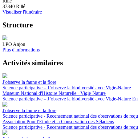
Rillé
37340 Rillé
Visualiser l'itinéraire
Structure
LPO Anjou
Plus d'informations
Activités similaires
J'observe la faune et la flore
Science participative – J’observe la biodiversité avec Vigie-Nature
Museum National d'Histoire Naturelle - Vigie-Nature
Science participative – J’observe la biodiversité avec Vigie-Nature
En
J'observe la faune et la flore
Science participative - Recensement national des observations de requ
Association Pour l'Etude et la Conservation des Sélaciens
Science participative - Recensement national des observations de requ