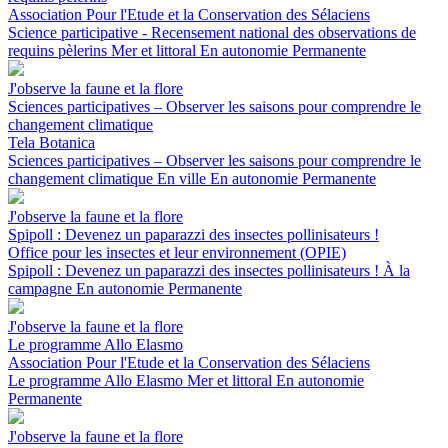
Association Pour l'Etude et la Conservation des Sélaciens
Science participative - Recensement national des observations de
requins pèlerins
Mer et littoral
En autonomie
Permanente
J'observe la faune et la flore
Sciences participatives – Observer les saisons pour comprendre le
changement climatique
Tela Botanica
Sciences participatives – Observer les saisons pour comprendre le
changement climatique
En ville
En autonomie
Permanente
J'observe la faune et la flore
Spipoll : Devenez un paparazzi des insectes pollinisateurs !
Office pour les insectes et leur environnement (OPIE)
Spipoll : Devenez un paparazzi des insectes pollinisateurs !
À la
campagne
En autonomie
Permanente
J'observe la faune et la flore
Le programme Allo Elasmo
Association Pour l'Etude et la Conservation des Sélaciens
Le programme Allo Elasmo
Mer et littoral
En autonomie
Permanente
J'observe la faune et la flore