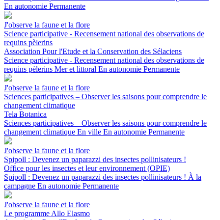
En autonomie
Permanente
J'observe la faune et la flore
Science participative - Recensement national des observations de
requins pèlerins
Association Pour l'Etude et la Conservation des Sélaciens
Science participative - Recensement national des observations de
requins pèlerins
Mer et littoral
En autonomie
Permanente
J'observe la faune et la flore
Sciences participatives – Observer les saisons pour comprendre le
changement climatique
Tela Botanica
Sciences participatives – Observer les saisons pour comprendre le
changement climatique
En ville
En autonomie
Permanente
J'observe la faune et la flore
Spipoll : Devenez un paparazzi des insectes pollinisateurs !
Office pour les insectes et leur environnement (OPIE)
Spipoll : Devenez un paparazzi des insectes pollinisateurs !
À la
campagne
En autonomie
Permanente
J'observe la faune et la flore
Le programme Allo Elasmo