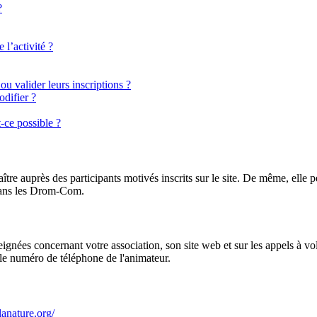
?
 l’activité ?
ou valider leurs inscriptions ?
difier ?
t-ce possible ?
ître auprès des participants motivés inscrits sur le site. De même, elle 
 dans les Drom-Com.
es concernant votre association, son site web et sur les appels à vol
et le numéro de téléphone de l'animateur.
lanature.org/