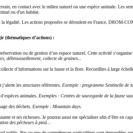
errain, en contact avec le milieu naturel ou une espèce animale. Les sens
t d'un animal ou d'un habitat.
 de la légalité. Les actions proposées se déroulent en France, DROM-CO
ir (thématiques d’actions) :
préservation ou de gestion d’un espace naturel. Cette activité s’organis
es, débroussaillement, collecte de graines...
ollecte d’informations sur la faune et la flore. Recueillies à large échel
t j’alerte les structures référentes.
Exemple : programme Sentinelle de 
d’espèces animales.
Exemples : Centres de sauvegarde de la faune sau
ssage des déchets.
Exemple : Mountain days.
nante et ses richesses. Je pourrai aussi me spécialiser afin d’être en ca
ation des pêcheurs à pied…
nd public. Pas ou peu de compétences particulières sont demandées aux