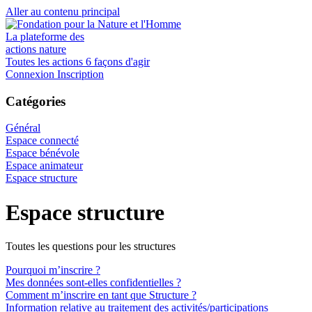
Aller au contenu principal
La plateforme des
actions nature
Toutes les actions
6 façons d'agir
Connexion
Inscription
Catégories
Général
Espace connecté
Espace bénévole
Espace animateur
Espace structure
Espace structure
Toutes les questions pour les structures
Pourquoi m’inscrire ?
Mes données sont-elles confidentielles ?
Comment m’inscrire en tant que Structure ?
Information relative au traitement des activités/participations