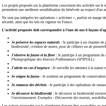
Les projets proposés sur la plateforme concernent des activités sur le t
permettent une meilleure sensibilisation du bénévole au respec
Ne sont pas intégrées les opérations « activistes », parfois en marge
sécurité, ainsi que les lois en vigueur en France.
L’activité proposée doit correspondre à l’une de nos 6 façons d'ag
Je préserve les espaces naturels
:
Je participe à un chantier de 
biodiversi
té,
création de mares, pose de clôtures ou de passerell
J'observe la faune et la flore
: Je participe à un programme de c
Photographique des Insectes Pollinisateurs (SPIPOLL)
J'alerte en cas d'urgence
: Je surveille les atteintes à la nature e
Je soigne la faune
: Je soutiens un programme de conservation 
Je ramasse des déchets
: Je participe à des opérations de rama
Je découvre la biodiversité
: Je découvre la biodiversité environ
l’environnement.
Exemples :
Découverte des marais, sensibilis
Les actions proposées sur la plateforme doivent être accessibles au gra