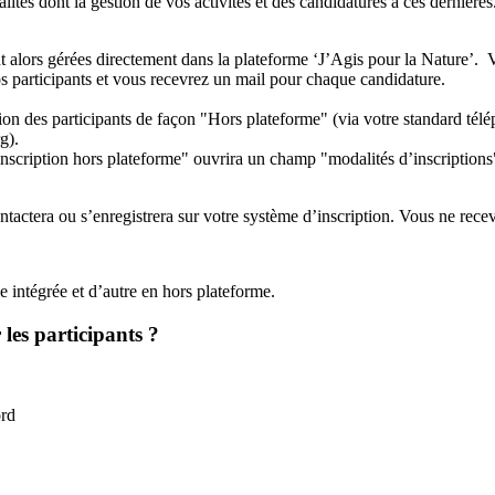
ités dont la gestion de vos activités et des candidatures à ces dernières
nt alors gérées directement dans la plateforme ‘J’Agis pour la Nature’. Vo
 participants et vous recevrez un mail pour chaque candidature.
ion des participants de façon "Hors plateforme" (via votre standard télé
rg).
 inscription hors plateforme" ouvrira un champ
"modalités d’inscriptions"
tactera ou s’enregistrera sur votre système d’inscription. Vous ne rece
 intégrée et d’autre en hors plateforme.
les participants ?
ord