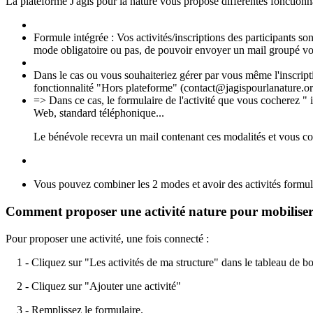
La plateforme J'agis pour la nature vous propose différentes fonctionnal
Formule intégrée : Vos activités/inscriptions des participants so
mode obligatoire ou pas, de pouvoir envoyer un mail groupé vos
Dans le cas ou vous souhaiteriez gérer par vous même l'inscript
fonctionnalité "Hors plateforme" (contact@jagispourlanature.o
=> Dans ce cas, le formulaire de l'activité que vous cocherez "
Web, standard téléphonique...
Le bénévole recevra un mail contenant ces modalités et vous con
Vous pouvez combiner les 2 modes et avoir des activités formule
Comment proposer une activité nature pour mobiliser 
Pour proposer une activité, une fois connecté :
1 - Cliquez sur "Les activités de ma structure" dans le tableau de b
2 - Cliquez sur "Ajouter une activité"
3 - Remplissez le formulaire.