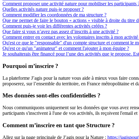
Comment proposer une activité nature pour mobiliser les participants 
Quelles activités nature puis-je proposer ?
Comment modifier les coordonnées de ma structure ?
Que me permet de faire le bouton « actions » visible à droite du titre de
Comment puis-je voir les différentes activités créées ?
Que faire si vous n’avez pas assez d’inscrits à une activité ?
Comment entrer en contact avec les volontaires inscrits à mon activité 
Qu'est ce que le "responsable" d'un compte structure et comment le mo
Qu'est ce qu'un "animateur" et comment l'ajouter à mon équipe ?
Je souhaiterais être financé pour l’une des activités que je propose. Es
Pourquoi m’inscrire ?
La plateforme J’agis pour la nature vous aide à mieux vous faire conna
proposerez, sur l’ensemble du territoire, en France métropolitaine et
Mes données sont-elles confidentielles ?
Nous communiquons uniquement sur les données que vous avez renseigné
participants s'inscrivent à l'une de vos activités, ils reçoivent l'email 
Comment m’inscrire en tant que Structure ?
Allez sur la page principale de J’agis pour la Nature :
https://jagispour